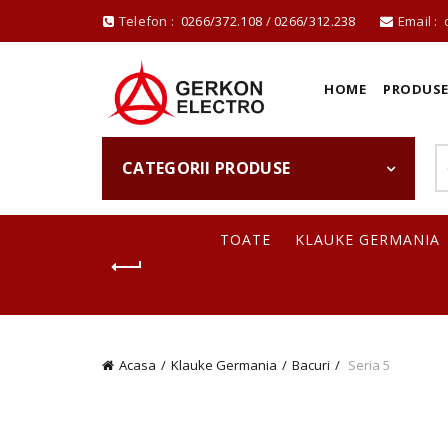
Telefon :
0266/372.108
/
0266/312.238
Email :
HOME
PRODUS
CATEGORII PRODUSE
TOATE
KLAUKE GERMANIA
Acasa
Klauke Germania
Bacuri
Seria 5