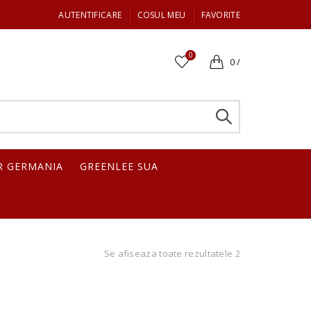
AUTENTIFICARE
COSUL MEU
FAVORITE
0
0
/
R GERMANIA
GREENLEE SUA
Se afiseaza toate rezultatele 2