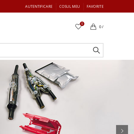
AUTENTIFICARE
COSUL MEU
FAVORITE
0
0
/