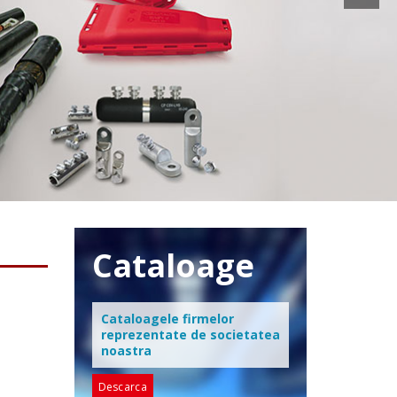
Cataloage
Cataloagele firmelor
reprezentate de societatea
noastra
Descarca