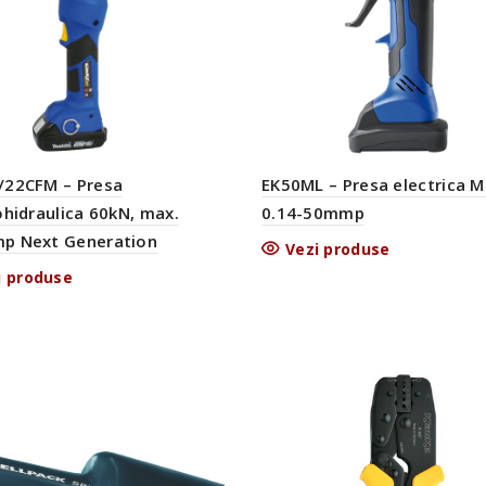
/22CFM – Presa
EK50ML – Presa electrica 
ohidraulica 60kN, max.
0.14-50mmp
p Next Generation
Vezi produse
i produse