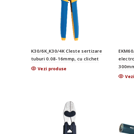
K30/6K_K30/4K Cleste sertizare
EKM60
tuburi 0.08-16mmp, cu clichet
electr
300mm
Vezi produse
Vez