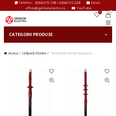
Telefon :
0266/372.108
/
0266/312.238
Email :
office@gerkonelectro.ro
YouTube
0
0
CATEGORII PRODUSE
Acasa
Cellpack Elvetia
Terminale medie tensiune