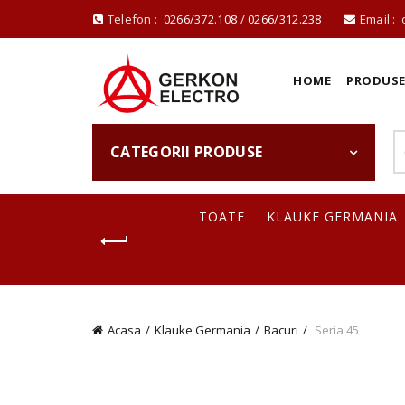
Telefon :
0266/372.108
/
0266/312.238
Email :
HOME
PRODUS
CATEGORII PRODUSE
TOATE
KLAUKE GERMANIA
Acasa
Klauke Germania
Bacuri
Seria 45