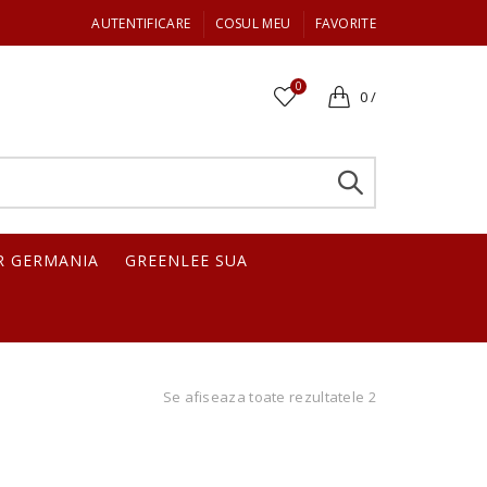
AUTENTIFICARE
COSUL MEU
FAVORITE
0
0
/
R GERMANIA
GREENLEE SUA
Se afiseaza toate rezultatele 2