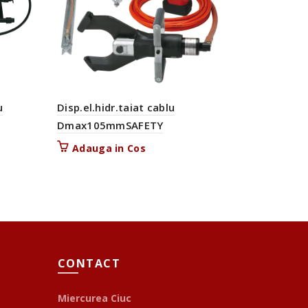
u
Disp.el.hidr.taiat cablu
Cleste se
Dmax105mmSAFETY
0.5-16m
Adauga in Cos
Adauga
CONTACT
Miercurea Ciuc