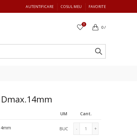
AUTENTIFICARE
COSUL MEU
FAVORITE
0
0
/
lu Dmax.14mm
UM
Cant.
.14mm
BUC