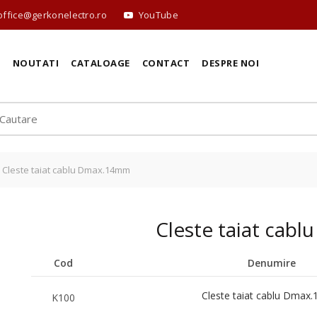
office@gerkonelectro.ro
YouTube
E
NOUTATI
CATALOAGE
CONTACT
DESPRE NOI
Cleste taiat cablu Dmax.14mm
Cleste taiat cab
Cod
Denumire
Cleste taiat cablu Dmax
K100