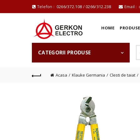
Telefon :
0266/372.108
/
0266/312.238
Email :
HOME
PRODUS
CATEGORII PRODUSE
Acasa
Klauke Germania
Clesti de taiat