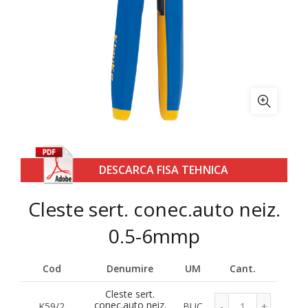
DESCARCA FISA TEHNICA
Cleste sert. conec.auto neiz.
0.5-6mmp
Cod
Denumire
UM
Cant.
Cleste sert.
conec.auto neiz.
K59/2
BUC