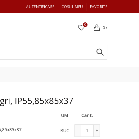
AUTENTIFICARE
COSUL MEU
FAVORITE
0
0
/
gri, IP55,85x85x37
UM
Cant.
55,85x85x37
BUC