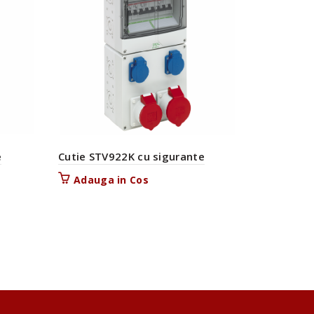
TK – Cuti
e
Cutie STV922K cu sigurante
aparataj,
Adauga in Cos
Vezi p