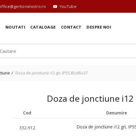
office@gerkonelectro.ro
YouTube
E
NOUTATI
CATALOAGE
CONTACT
DESPRE NOI
ctiune
Doza de jonctiune i12 gri, IP55,85x85x37
Doza de jonctiune i12 
Cod
Denumire
Doza de jonctiune i12 gri, IP
332-912