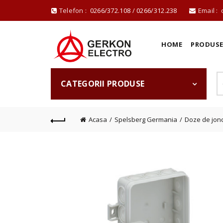
Telefon :
0266/372.108
/
0266/312.238
Email :
HOME
PRODUS
CATEGORII PRODUSE
Acasa
Spelsberg Germania
Doze de jon