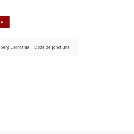
TA
sberg Germania
,
Doze de jonctiune