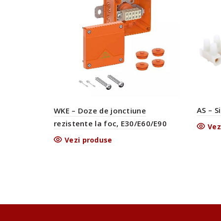
AS – S
WKE – Doze de jonctiune
rezistente la foc, E30/E60/E90
Vez
Vezi produse