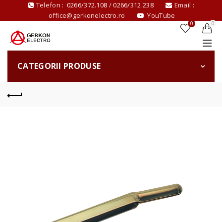
Telefon :
0266/372.108
/
0266/312.238
Email :
office@gerkonelectro.ro
YouTube
0
0
CATEGORII PRODUSE