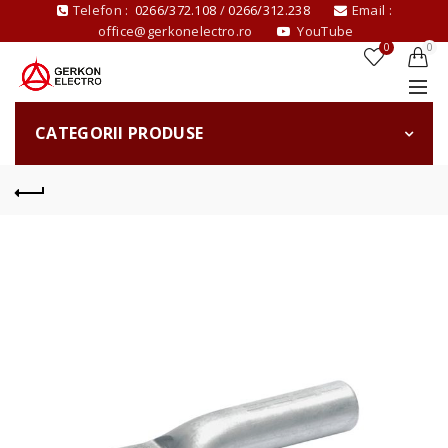
Telefon :
0266/372.108
/
0266/312.238
Email :
office@gerkonelectro.ro
YouTube
0
0
CATEGORII PRODUSE