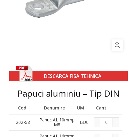
DESCARCA FISA TEHNICA
Papuci aluminiu – Tip DIN
Cod
Denumire
UM
Cant.
Papuc AL 10mmp
202R/8
BUC
M8
Papuc AL 16mmp