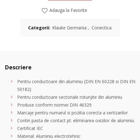
Papuc AL 70mmp
Adauga la Favorite
207R/12
BUC
M12
Papuc AL 95mmp
208R/10
BUC
Categorii:
Klauke Germania
,
Conectica
M10
Papuc AL 95mmp
208R/12
BUC
M12
Papuc AL 95mmp
208R/16
BUC
M16
Descriere
Papuc AL 120mmp
209R/12
BUC
M12
Pentru conductoare din aluminiu (DIN EN 60228 si DIN EN
50182)
Papuc AL 120mmp
209R/16
BUC
M16
Pentru conductoare sectoriale rotunjite din aluminiu
Produse conform normei DIN 46329
Papuc AL 150mmp
210R/12
BUC
M12
Marcaje pentru numarul si pozitia corecta a sertizarilor
Contin pasta de contact pt. eliminarea oxizilor de aluminiu
Papuc AL 150mmp
210R/16
BUC
Certificat IEC
M16
Material: Aluminiu electrotehnic