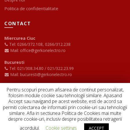
Politica de confidentialitate
CONTACT
Miercurea Ciuc
Tel: 0266/372.108
,
0266/312.238
Mail: office@gerkonelectro.ro
Bucuresti
Tel: 021/308.34.80
/
021/322.23.99
Mail: bucuresti@gerkonelectro.ro
Pentru scopuri precum afisarea de continut personalizat,
YouTube
folosim module cookie sau tehnologii similare. Apasand
Accept sau navigand pe acest website, esti de acord sa
permiti colectarea de informatii prin cookie-uri sau tehnologii
similare. Afla in sectiunea Politica de Cookies mai multe
despre cookie-uri, inclusiv despre posibilitatea retragerii
Copyright ©
2026 Gerkon Electro - Toate drepturile rezervate
acordului.
Cookie settings
ACCEPT
Powered by
Enetix Software