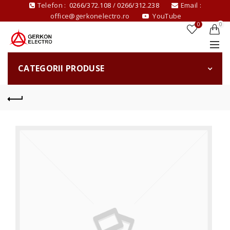
Telefon :
0266/372.108
/
0266/312.238
Email :
office@gerkonelectro.ro
YouTube
0
0
CATEGORII PRODUSE