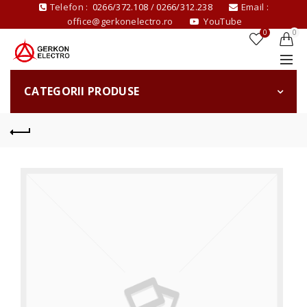
Telefon :
0266/372.108
/
0266/312.238
Email :
office@gerkonelectro.ro
YouTube
0
0
CATEGORII PRODUSE